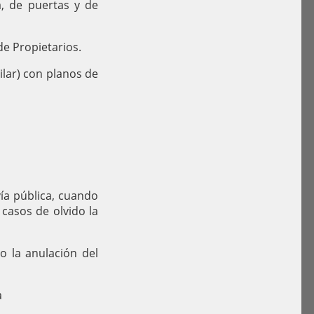
a, de puertas y de
de Propietarios.
ilar) con planos de
vía pública, cuando
casos de olvido la
to la anulación del
a